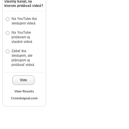
vlastný kanál, na
ktorom pridávaš videá?
Na YouTube iba
sledujem videá
Na YouTube
pridávam aj
vlastné videá
Zatiaľ iba
sledujem, ale
plánujem aj
pridávať videá
Vote
View Results
Crowdsignal.com