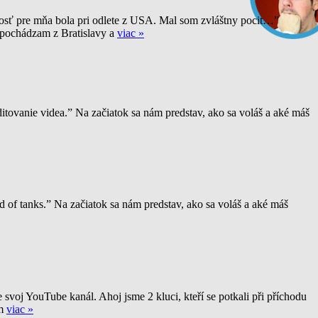
osť pre mňa bola pri odlete z USA. Mal som zvláštny pocit…”
pochádzam z Bratislavy a
viac »
itovanie videa.” Na začiatok sa nám predstav, ako sa voláš a aké máš
 of tanks.” Na začiatok sa nám predstav, ako sa voláš a aké máš
j YouTube kanál. Ahoj jsme 2 kluci, kteří se potkali při příchodu
m
viac »