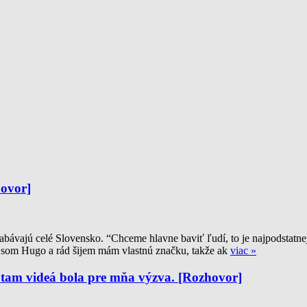
hovor]
bávajú celé Slovensko. “Chceme hlavne baviť ľudí, to je najpodstatnejš
a som Hugo a rád šijem mám vlastnú značku, takže ak
viac »
tam videá bola pre mňa výzva. [Rozhovor]