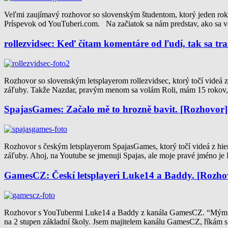
Veľmi zaujímavý rozhovor so slovenským študentom, ktorý jeden rok
Príspevok od YouTuberi.com. Na začiatok sa nám predstav, ako sa v
rollezvidsec: Keď čítam komentáre od ľudí, tak sa tr
Rozhovor so slovenským letsplayerom rollezvidsec, ktorý točí videá z
záľuby. Takže Nazdar, pravým menom sa volám Roli, mám 15 rokov, 
SpajasGames: Začalo mě to hrozně bavit. [Rozhovor]
Rozhovor s českým letsplayerom SpajasGames, ktorý točí videá z hier
záľuby. Ahoj, na Youtube se jmenuji Spajas, ale moje pravé jméno je
GamesCZ: Českí letsplayeri Luke14 a Baddy. [Rozho
Rozhovor s YouTubermi Luke14 a Baddy z kanála GamesCZ. “Mým osobní
na 2 stupen základní školy. Jsem majitelem kanálu GamesCZ, říkám si