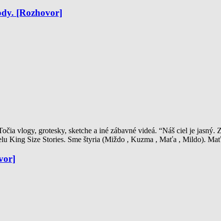
ody. [Rozhovor]
 Točia vlogy, grotesky, sketche a iné zábavné videá. “Náš ciel je jasný
lu King Size Stories. Sme štyria (Miždo , Kuzma , Maťa , Mildo). Mať
vor]