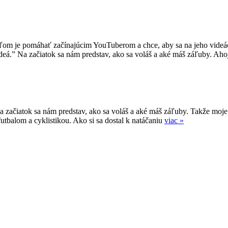
om je pomáhať začínajúcim YouTuberom a chce, aby sa na jeho videách 
á.” Na začiatok sa nám predstav, ako sa voláš a aké máš záľuby. Aho
.” Na začiatok sa nám predstav, ako sa voláš a aké máš záľuby. Takže
utbalom a cyklistikou. Ako si sa dostal k natáčaniu
viac »