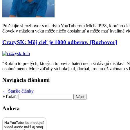
Prečítajte si rozhovor s mladým YouTuberom MichalPPZ, ktorého cieľ
človek v mladom veku môže niečo dosiahnuť a môže mať kvalitné vide
CrazySK: Môj cieľ je 1000 odberov. [Rozhovor]
“Robím to pre tých, ktorých to baví a hateri nech si dávajú dislike
osobné meno. Moje záľuby sú hokejbal, florbal, trochu už začínam s f
Navigácia článkami
←
Staršie články
Hľadať:
Anketa
Na YouTube iba sleduješ
videá alebo máš aj svoj