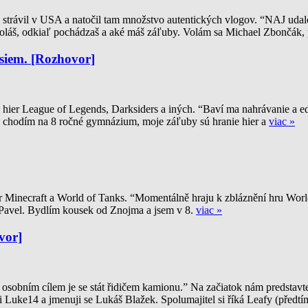
 strávil v USA a natočil tam množstvo autentických vlogov. “NAJ udal
oláš, odkiaľ pochádzaš a aké máš záľuby. Volám sa Michael Zbončák, 
asiem. [Rozhovor]
 hier League of Legends, Darksiders a iných. “Baví ma nahrávanie a ed
chodím na 8 ročné gymnázium, moje záľuby sú hranie hier a
viac »
 Minecraft a World of Tanks. “Momentálně hraju k zbláznění hru World
 Pavel. Bydlím kousek od Znojma a jsem v 8.
viac »
vor]
m cílem je se stát řidičem kamionu.” Na začiatok nám predstavte svo
 Luke14 a jmenuji se Lukáš Blažek. Spolumajitel si říká Leafy (předtí