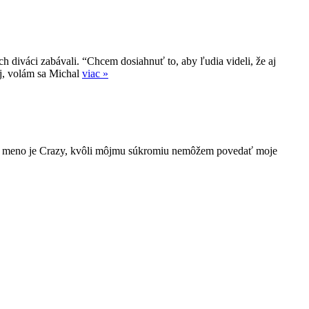
diváci zabávali. “Chcem dosiahnuť to, aby ľudia videli, že aj
j, volám sa Michal
viac »
 moje meno je Crazy, kvôli môjmu súkromiu nemôžem povedať moje