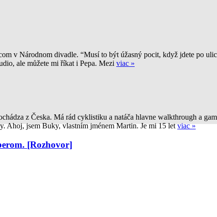
om v Národnom divadle. “Musí to být úžasný pocit, když jdete po ulic
udio, ale můžete mi říkat i Pepa. Mezi
viac »
]
chádza z Česka. Má rád cyklistiku a natáča hlavne walkthrough a game
y. Ahoj, jsem Buky, vlastním jménem Martin. Je mi 15 let
viac »
erom. [Rozhovor]