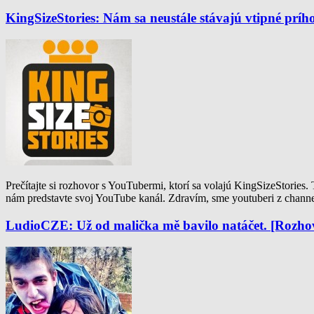
KingSizeStories: Nám sa neustále stávajú vtipné príh
Prečítajte si rozhovor s YouTubermi, ktorí sa volajú KingSizeStories.
nám predstavte svoj YouTube kanál. Zdravím, sme youtuberi z channe
LudioCZE: Už od malička mě bavilo natáčet. [Rozho