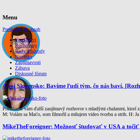
Web pre YouTuberov
YouTuberi.com
Menu
Preskočiť na obsah
YouTuberi
Rozhovory
Rady a návody
Novinky
Zaujímavosti
Zábava
Diskusné fórum
Ahoj Slovensko: Bavíme ľudí tým, čo nás baví. [Roz
Prinášame vám ďalší zaujímavý rozhovor s mladými chalanmi, ktorí za
M: Volám sa Maťo, som filmofil a milujem video tvorbu a strih. H: J
MikeTheForeigner: Možnosť študovať v USA a točiť 