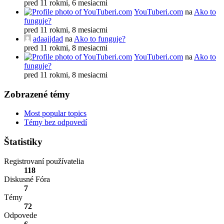
pred 11 rokmi, 6 mesiacmi
YouTuberi.com
na
Ako to
funguje?
pred 11 rokmi, 8 mesiacmi
adaajjdad
na
Ako to funguje?
pred 11 rokmi, 8 mesiacmi
YouTuberi.com
na
Ako to
funguje?
pred 11 rokmi, 8 mesiacmi
Zobrazené témy
Most popular topics
Témy bez odpovedí
Štatistiky
Registrovaní používatelia
118
Diskusné Fóra
7
Témy
72
Odpovede