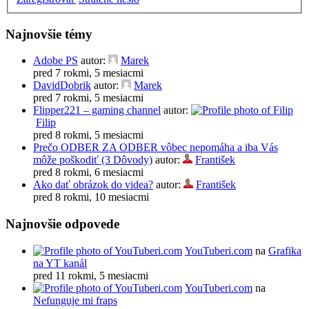
Najnovšie témy
Adobe PS
autor:
Marek
pred 7 rokmi, 5 mesiacmi
DavidDobrik
autor:
Marek
pred 7 rokmi, 5 mesiacmi
Flipper221 – gaming channel
autor:
Filip
pred 8 rokmi, 5 mesiacmi
Prečo ODBER ZA ODBER vôbec nepomáha a iba Vás
môže poškodiť (3 Dôvody)
autor:
František
pred 8 rokmi, 6 mesiacmi
Ako dať obrázok do videa?
autor:
František
pred 8 rokmi, 10 mesiacmi
Najnovšie odpovede
YouTuberi.com
na
Grafika
na YT kanál
pred 11 rokmi, 5 mesiacmi
YouTuberi.com
na
Nefunguje mi fraps