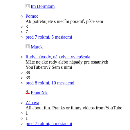
Im Dormtom
Pomoc
Ak potrebujete s niečím poradiť, píšte sem
3
7
pred 7 rokmi, 5 mesiacmi
Marek
Rady, návody, nápady a vylepšenia
Máte nejaké rady alebo nápady pre ostatných
YouTuberov? Sem s nimi
39
39
pred 8 rokmi, 10 mesiacmi
František
Zábava
All about fun. Pranks or funny videos from YouTube
1
1
pred 7 rokmi, 5 mesiacmi