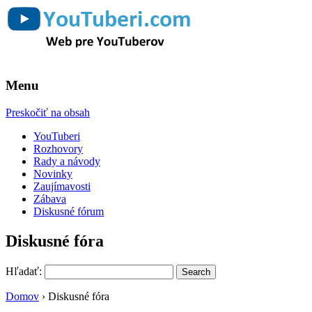
Web pre YouTuberov
YouTuberi.com
Menu
Preskočiť na obsah
YouTuberi
Rozhovory
Rady a návody
Novinky
Zaujímavosti
Zábava
Diskusné fórum
Diskusné fóra
Hľadať:
Domov
›
Diskusné fóra