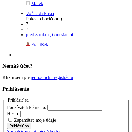
Marek
Voľná diskusia
Pokec o hocičom :)
7
7
pred 8 rokmi, 6 mesiacmi
František
Nemáš účet?
Klikni sem pre
jednoduchú registráciu
Prihlásenie
Prihlásiť sa
Používateľské meno:
Heslo:
Zapamätať moje údaje
Prihlásiť sa
Zaregistrovať
Stratené heslo