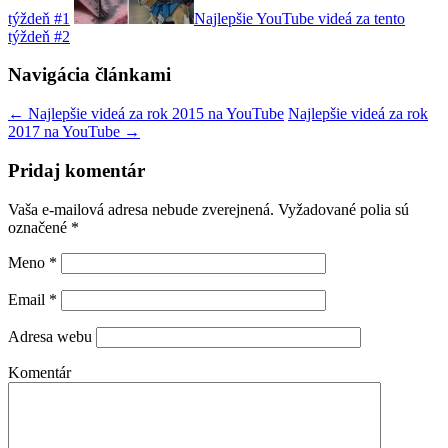
týždeň #1
Najlepšie YouTube videá za tento
týždeň #2
Navigácia článkami
←
Najlepšie videá za rok 2015 na YouTube
Najlepšie videá za rok
2017 na YouTube
→
Pridaj komentár
Vaša e-mailová adresa nebude zverejnená. Vyžadované polia sú
označené
*
Meno
*
Email
*
Adresa webu
Komentár