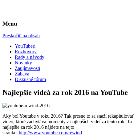
Web pre YouTuberov
YouTuberi.com
Menu
Preskočiť na obsah
YouTuberi
Rozhovory
Rady a návody
Novinky
Zaujímavosti
Zábava
Diskusné fórum
Najlepšie videá za rok 2016 na YouTube
Aký bol Youtube v roku 2016? Tak presne to sa snaží rekapitulovať
video, ktoré zachytáva momenty z najlepších videí za tento rok. To
najlepšie za rok 2016 nájdete na tejto
stránke:
http://www.youtube.com/rewind
.