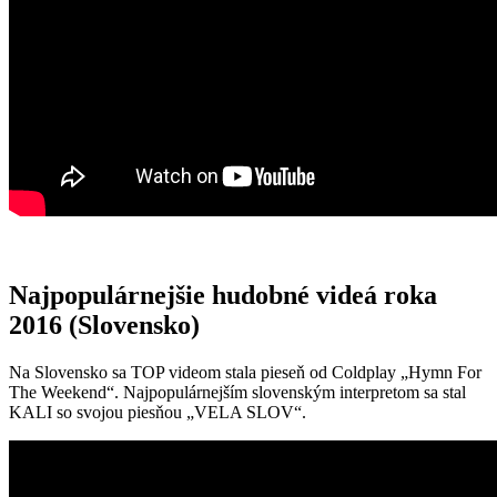
Najpopulárnejšie hudobné videá roka
2016 (Slovensko)
Na Slovensko sa TOP videom stala pieseň od Coldplay „Hymn For
The Weekend“. Najpopulárnejším slovenským interpretom sa stal
KALI so svojou piesňou „VELA SLOV“.