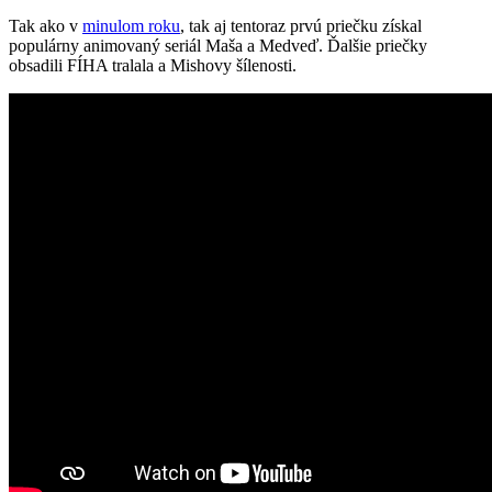
Tak ako v
minulom roku
, tak aj tentoraz prvú priečku získal
populárny animovaný seriál Maša a Medveď. Ďalšie priečky
obsadili
FÍHA tralala a
Mishovy šílenosti.