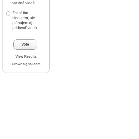
vlastné videá
Zatiaľ iba
sledujem, ale
plánujem aj
pridávať videá
Vote
View Results
Crowdsignal.com