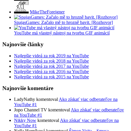
MikeTheForeigner
SpajasGames: Začalo mě to hrozně bavit. [Rozhovor]
YouTube má vlastný nástroj na tvorbu GIF animácií
Najnovšie články
Najlepšie videá za rok 2019 na YouTube
Najlepšie videá za rok 2018 na YouTube
Najlepšie videá za rok 2017 na YouTube
Najlepšie videá za rok 2016 na YouTube
Najlepšie videá za rok 2015 na YouTube
Najnovšie komentáre
LadyNathy komentoval
Ako získať viac odberateľov na
YouTube #1
Jopo Channel TV komentoval
Ako získať viac odberateľov
na YouTube #1
Nikky Now
komentoval
Ako získať viac odberateľov na
YouTube #1
Nella Hurníková komentoval
Šimon Vojta – Smusa