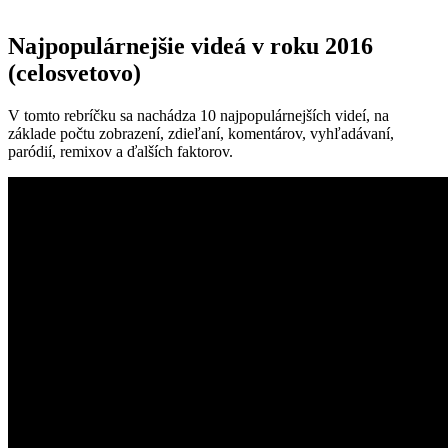
Najpopulárnejšie videá v roku 2016
(celosvetovo)
V tomto rebríčku sa nachádza 10 najpopulárnejších videí, na
základe počtu zobrazení, zdieľaní, komentárov, vyhľadávaní,
paródií, remixov a ďalších faktorov.