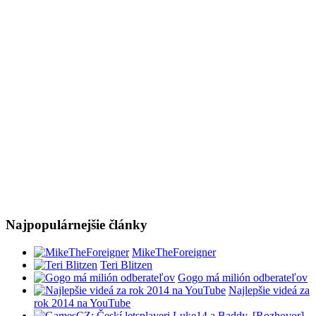
Najpopulárnejšie články
MikeTheForeigner
Teri Blitzen
Gogo má milión odberateľov
Najlepšie videá za
rok 2014 na YouTube