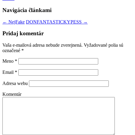
Navigácia článkami
←
NejFake
DONFANTASTICKYPESS
→
Pridaj komentár
Vaša e-mailová adresa nebude zverejnená. Vyžadované polia sú
označené
*
Meno
*
Email
*
Adresa webu
Komentár