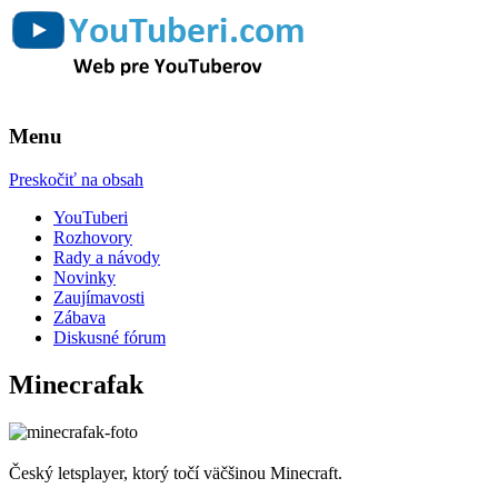
Web pre YouTuberov
YouTuberi.com
Menu
Preskočiť na obsah
YouTuberi
Rozhovory
Rady a návody
Novinky
Zaujímavosti
Zábava
Diskusné fórum
Minecrafak
Český letsplayer, ktorý točí väčšinou Minecraft.