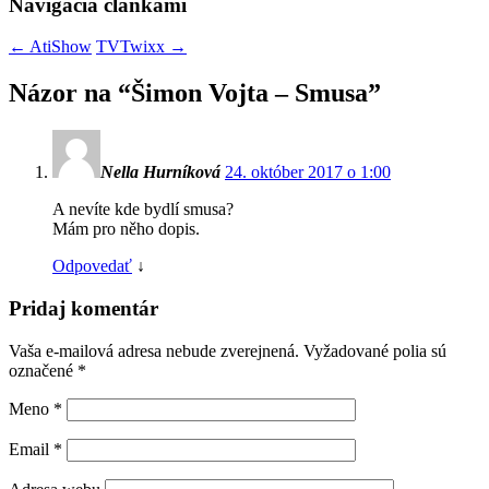
Navigácia článkami
←
AtiShow
TVTwixx
→
Názor na “
Šimon Vojta – Smusa
”
Nella Hurníková
24. október 2017 o 1:00
A nevíte kde bydlí smusa?
Mám pro něho dopis.
Odpovedať
↓
Pridaj komentár
Vaša e-mailová adresa nebude zverejnená. Vyžadované polia sú
označené
*
Meno
*
Email
*