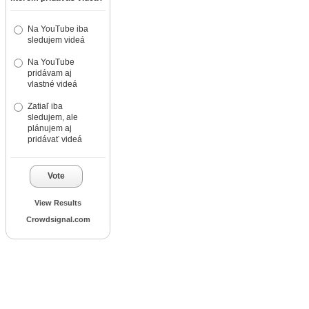
Na YouTube iba
sledujem videá
Na YouTube
pridávam aj
vlastné videá
Zatiaľ iba
sledujem, ale
plánujem aj
pridávať videá
Vote
View Results
Crowdsignal.com