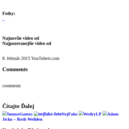
Fotky:
Najnovšie video od
Najpozeranejšie video od
8. február 2015
YouTuberi.com
Comments
comments
Čítajte Ďalej
SmusaGames
NejFake
WedryLP
Adam
Jícha – Roth Wellden