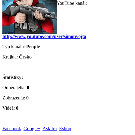
YouTube kanál:
http://www.youtube.com/user/simonvojta
Typ kanálu:
People
Krajina:
Česko
Štatistiky:
Odberatelia:
0
Zobrazenia:
0
Videá:
0
Facebook
Google+
Ask.fm
Eshop