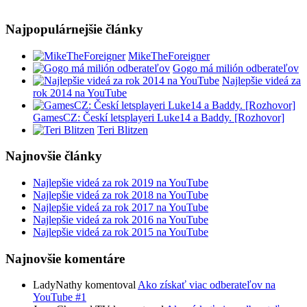
Najpopulárnejšie články
MikeTheForeigner
Gogo má milión odberateľov
Najlepšie videá za
rok 2014 na YouTube
GamesCZ: Českí letsplayeri Luke14 a Baddy. [Rozhovor]
Teri Blitzen
Najnovšie články
Najlepšie videá za rok 2019 na YouTube
Najlepšie videá za rok 2018 na YouTube
Najlepšie videá za rok 2017 na YouTube
Najlepšie videá za rok 2016 na YouTube
Najlepšie videá za rok 2015 na YouTube
Najnovšie komentáre
LadyNathy komentoval
Ako získať viac odberateľov na
YouTube #1