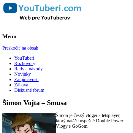
Web pre YouTuberov
YouTuberi.com
Menu
Preskočiť na obsah
YouTuberi
Rozhovory
Rady a návody
Novinky
Zaujímavosti
Zábava
Diskusné fórum
Šimon Vojta – Smusa
Šimon je český vloger a letsplayer,
ktorý natáča úspešné Double Power
Vlogy s GoGom.