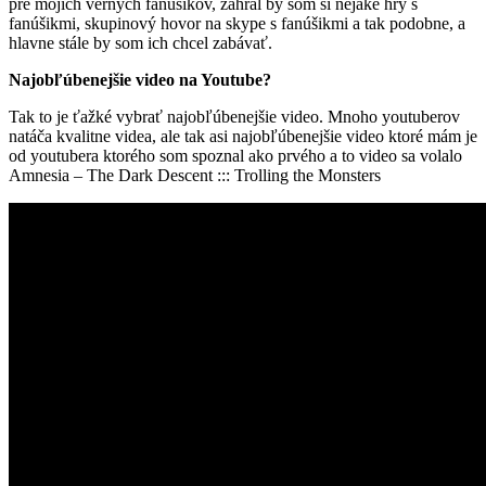
pre mojich verných fanúšikov, zahral by som si nejaké hry s
fanúšikmi, skupinový hovor na skype s fanúšikmi a tak podobne, a
hlavne stále by som ich chcel zabávať.
Najobľúbenejšie video na Youtube?
Tak to je ťažké vybrať najobľúbenejšie video. Mnoho youtuberov
natáča kvalitne videa, ale tak asi najobľúbenejšie video ktoré mám je
od youtubera ktorého som spoznal ako prvého a to video sa volalo
Amnesia – The Dark Descent ::: Trolling the Monsters