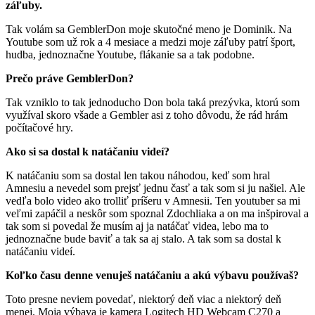
záľuby.
Tak volám sa GemblerDon moje skutočné meno je Dominik. Na
Youtube som už rok a 4 mesiace a medzi moje záľuby patrí šport,
hudba, jednoznačne Youtube, flákanie sa a tak podobne.
Prečo práve GemblerDon?
Tak vzniklo to tak jednoducho Don bola taká prezývka, ktorú som
využíval skoro všade a Gembler asi z toho dôvodu, že rád hrám
počítačové hry.
Ako si sa dostal k natáčaniu videí?
K natáčaniu som sa dostal len takou náhodou, keď som hral
Amnesiu a nevedel som prejsť jednu časť a tak som si ju našiel. Ale
vedľa bolo video ako trolliť príšeru v Amnesii. Ten youtuber sa mi
veľmi zapáčil a neskôr som spoznal Zdochliaka a on ma inšpiroval a
tak som si povedal že musím aj ja natáčať videa, lebo ma to
jednoznačne bude baviť a tak sa aj stalo. A tak som sa dostal k
natáčaniu videí.
Koľko času denne venuješ natáčaniu a akú výbavu používaš?
Toto presne neviem povedať, niektorý deň viac a niektorý deň
menej. Moja výbava je kamera Logitech HD Webcam C270 a