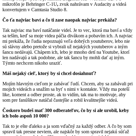
mikrofón je Behringer C-1U
,
zvuk nahrávam v Audacity a videá
konvertujem v Camtasia Studio 8.
Čo ťa najviac baví a čo ti zase naopak najviac prekáža?
Tak najviac ma baví natáčanie videí. Je to vec, ktorá ma baví a vždy
sa teším, keď sa moje videa páčia divákom a pobavím ich. A najviac
mi prekáža, že ľudia nepoznajú veľa dobrých youtuberov, lebo nie
sú slávny alebo pretože si vybrali už nejakých youtuberov a iným
šancu nedávajú. Chápem ich, lebo je mnoho detí na Youtube, ktorí
len nadávajú a tak podobne, ale tak šancu by mohli dať aj iným.
Týmto nechcem nikoho uraziť.
Máš nejaký cieľ, ktorý by si chcel dosiahnuť?
Mojím hlavným cieľom je zabávať ľudí. Chcem, aby sa zabávali pri
mojich videách a snažím sa byť s nimi v kontakte. Vždy ma poteší
like, koment a odber proste, ak to vidím, tak ma to motivuje, aby
som pre fanúšikov natáčal častejšie a robil kvalitnejšie videá.
Čoskoro budeš mať 300 odberateľov, čo by si ale urobil, keby
ich bolo aspoň 10 000?
Tak to je ešte ďaleko a ja som vďačný za každý odber. A čo by som
spravil tak presne neviem, ale najskôr by som spravil nejakú súťaž