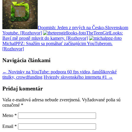
Doomish: Jeden z prvých na Česko-Slovenskom
Youtube. [Rozhovor]
TheTeenGirlLooks:
Baví mě prostě mluvit do kamery. [Rozhovor]
MichalPPZ: Snažím sa pomáhať začínajúcim YouTuberom.
[Rozhovor]
Navigácia článkami
←
Novinky na YouTube: podpora 60 fps videa, fanúšikovské
titulky, crowdfunding
Hviezdy slovenského internetu #1
→
Pridaj komentár
Vaša e-mailová adresa nebude zverejnená. Vyžadované polia sú
označené
*
Meno
*
Email
*