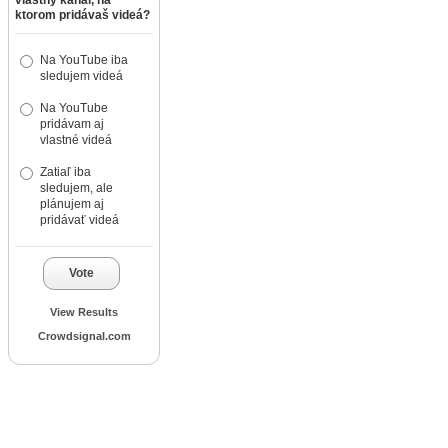
ktorom pridávaš videá?
Na YouTube iba
sledujem videá
Na YouTube
pridávam aj
vlastné videá
Zatiaľ iba
sledujem, ale
plánujem aj
pridávať videá
Vote
View Results
Crowdsignal.com