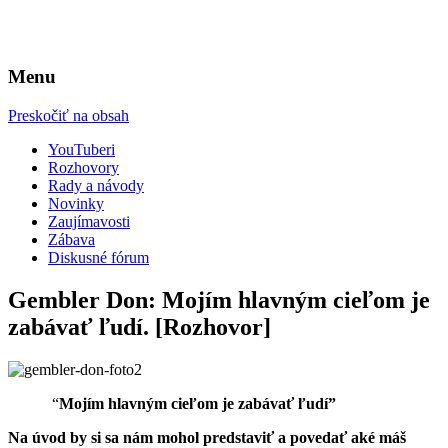
Web pre YouTuberov
YouTuberi.com
Menu
Preskočiť na obsah
YouTuberi
Rozhovory
Rady a návody
Novinky
Zaujímavosti
Zábava
Diskusné fórum
Gembler Don: Mojím hlavným cieľom je
zabávať ľudí. [Rozhovor]
“
Mojím hlavným cieľom je zabávať ľudí”
Na úvod by si sa nám mohol predstaviť a povedať aké máš