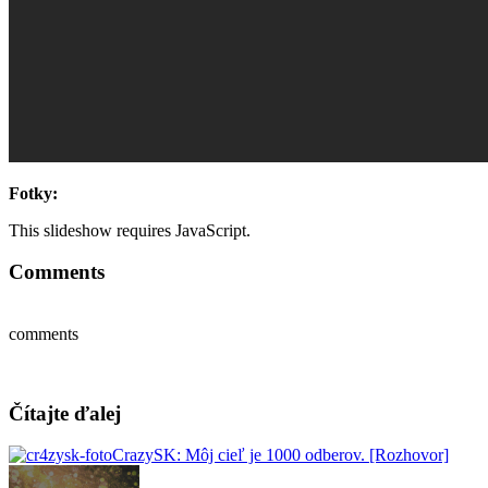
Fotky:
This slideshow requires JavaScript.
Comments
comments
Čítajte ďalej
CrazySK: Môj cieľ je 1000 odberov. [Rozhovor]