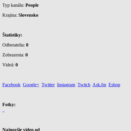
Typ kanálu:
People
Krajina:
Slovensko
Štatistiky:
Odberatelia:
0
Zobrazenia:
0
Videá:
0
Facebook
Google+
Twitter
Instagram
Twitch
Ask.fm
Eshop
Fotky:
Najnovšie video od