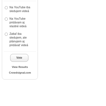
Na YouTube iba
sledujem videá
Na YouTube
pridávam aj
vlastné videá
Zatiaľ iba
sledujem, ale
plánujem aj
pridávať videá
Vote
View Results
Crowdsignal.com