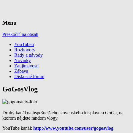
Web pre YouTuberov
YouTuberi.com
Menu
Preskočiť na obsah
YouTuberi
Rozhovory
Rady a návody
Novinky
Zaujímavosti
Zábava
Diskusné fórum
GoGosVlog
Druhý kanál najúspešnejšieho slovenského letsplayera GoGa, na
ktorom nájdete random vlogy.
YouTube kanál:
http://www.youtube.com/user/gogosvlog