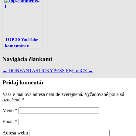
TOP 30 YouTube
komentárov
Navigácia článkami
←
DONFANTASTICKYPESS
FlyGunCZ
→
Pridaj komentár
Vaša e-mailová adresa nebude zverejnená. Vyžadované polia sú
označené
*
Meno
*
Email
*
Adresa webu