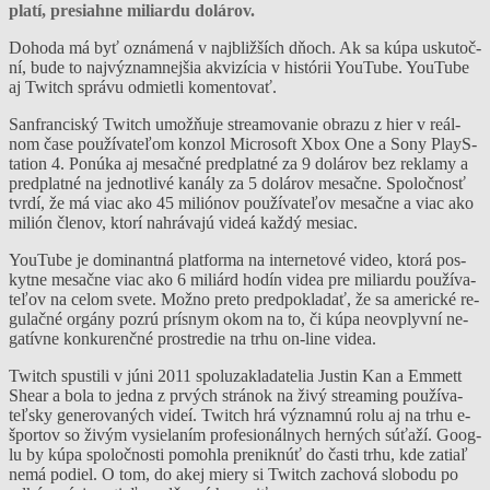
pla­tí, pre­siah­ne mi­liar­du do­lá­rov.
Do­ho­da má byť ozná­me­ná v naj­bliž­ších dňoch. Ak sa kú­pa us­ku­toč­
ní, bu­de to naj­výz­nam­nej­šia ak­vi­zí­cia v his­tó­rii YouTu­be. YouTu­be
aj Twitch sprá­vu od­miet­li ko­men­to­vať.
San­fran­cis­ký Twitch umož­ňu­je strea­mo­va­nie ob­ra­zu z hier v reál­
nom ča­se pou­ží­va­te­ľom kon­zol Mic­ro­soft Xbox One a So­ny PlayS­
ta­tion 4. Po­nú­ka aj me­sač­né pred­plat­né za 9 do­lá­rov bez rek­la­my a
pred­plat­né na jed­not­li­vé ka­ná­ly za 5 do­lá­rov me­sač­ne. Spo­loč­nosť
tvr­dí, že má viac ako 45 mi­lió­nov pou­ží­va­te­ľov me­sač­ne a viac ako
mi­lión čle­nov, kto­rí nah­rá­va­jú vi­deá kaž­dý me­siac.
YouTu­be je do­mi­nan­tná plat­for­ma na inter­ne­to­vé vi­deo, kto­rá pos­
kyt­ne me­sač­ne viac ako 6 mi­liárd ho­dín vi­dea pre mi­liar­du pou­ží­va­
te­ľov na ce­lom sve­te. Mož­no pre­to pred­pok­la­dať, že sa ame­ric­ké re­
gu­lač­né or­gá­ny poz­rú prís­nym okom na to, či kú­pa neov­plyv­ní ne­
ga­tív­ne kon­ku­ren­čné pros­tre­die na tr­hu on-li­ne vi­dea.
Twitch spus­ti­li v jú­ni 2011 spo­lu­zak­la­da­te­lia Jus­tin Kan a Em­mett
Shear a bo­la to jed­na z pr­vých strá­nok na ži­vý strea­ming pou­ží­va­
teľ­sky ge­ne­ro­va­ných vi­deí. Twitch hrá vý­znam­nú ro­lu aj na tr­hu e-
špor­tov so ži­vým vy­sie­la­ním pro­fe­sio­nál­nych her­ných sú­ťa­ží. Goog­
lu by kú­pa spo­loč­nos­ti po­moh­la pre­nik­núť do čas­ti tr­hu, kde za­tiaľ
ne­má po­diel. O tom, do akej mie­ry si Twitch za­cho­vá slo­bo­du po