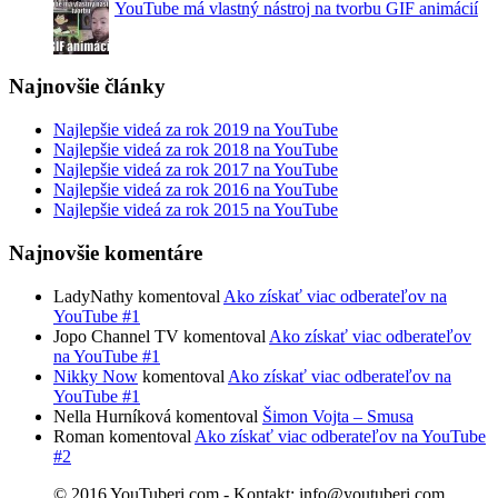
YouTube má vlastný nástroj na tvorbu GIF animácií
Najnovšie články
Najlepšie videá za rok 2019 na YouTube
Najlepšie videá za rok 2018 na YouTube
Najlepšie videá za rok 2017 na YouTube
Najlepšie videá za rok 2016 na YouTube
Najlepšie videá za rok 2015 na YouTube
Najnovšie komentáre
LadyNathy komentoval
Ako získať viac odberateľov na
YouTube #1
Jopo Channel TV komentoval
Ako získať viac odberateľov
na YouTube #1
Nikky Now
komentoval
Ako získať viac odberateľov na
YouTube #1
Nella Hurníková komentoval
Šimon Vojta – Smusa
Roman komentoval
Ako získať viac odberateľov na YouTube
#2
© 2016 YouTuberi.com - Kontakt: info@youtuberi.com