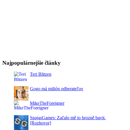
Najpopulárnejšie články
Teri Blitzen
Gogo má milión odberateľov
MikeTheForeigner
SpajasGames: Začalo mě to hrozně bavit.
[Rozhovor]