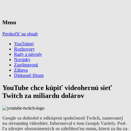
Web pre YouTuberov
YouTuberi.com
Menu
Preskočiť na obsah
YouTuberi
Rozhovory
Rady a návody
Novinky
Zaujímavosti
Zábava
Diskusné fórum
YouTube chce kúpiť videohernú sieť
Twitch za miliardu dolárov
Goog­le sa do­ho­dol o od­kú­pe­ní spo­loč­nos­ti Twitch, za­me­ra­nej
na strea­ming vi­deohier. In­for­mo­val o tom ča­so­pis Va­rie­ty. Pod­
ľa zdro­jov oboz­ná­me­ných so zá­le­ži­tos­ťou su­ma, kto­rú za ňu za­