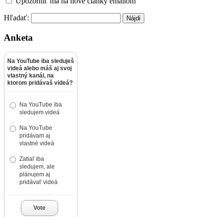
Upozorniť ma na nové články emailom
Hľadať:
Anketa
Na YouTube iba sleduješ
videá alebo máš aj svoj
vlastný kanál, na
ktorom pridávaš videá?
Na YouTube iba
sledujem videá
Na YouTube
pridávam aj
vlastné videá
Zatiaľ iba
sledujem, ale
plánujem aj
pridávať videá
Vote