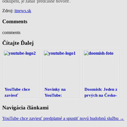
od­kú­pe­ní, je za­tiaľ pred­čas­né ho­vo­riť.
Zdroj:
itnews.sk
Comments
comments
Čítajte Ďalej
YouTube chce
Novinky na
Doomish: Jeden z
zaviesť
YouTube:
prvých na Česko-
predplatné a
podpora 60 fps
Slovenskom
Navigácia článkami
spustiť novú
videa,
Youtube.
hudobnú službu
fanúšikovské
[Rozhovor]
YouTube chce zaviesť predplatné a spustiť novú hudobnú službu
→
titulky,
crowdfunding